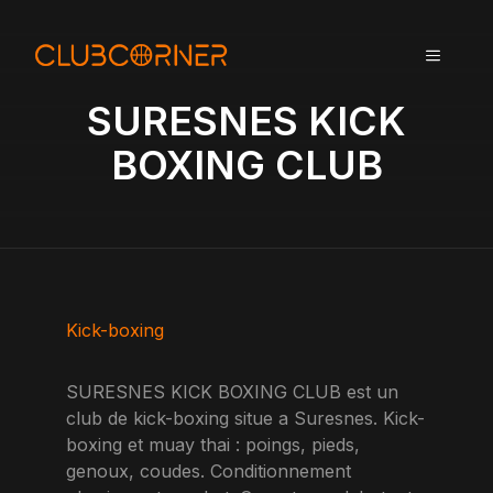
A
l
MENU
l
e
SURESNES KICK
r
a
BOXING CLUB
u
c
o
n
t
e
n
Kick-boxing
u
SURESNES KICK BOXING CLUB est un
club de kick-boxing situe a Suresnes. Kick-
boxing et muay thai : poings, pieds,
genoux, coudes. Conditionnement