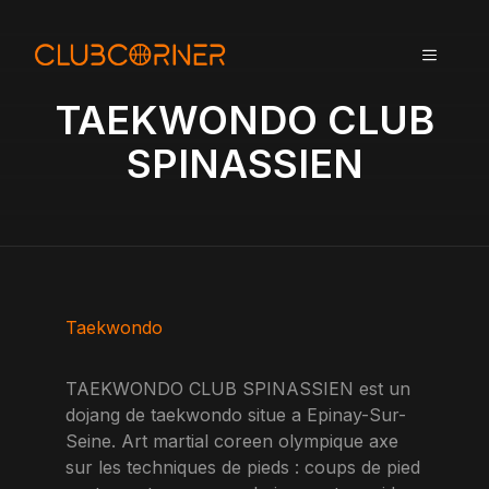
A
l
MENU
l
e
TAEKWONDO CLUB
r
a
SPINASSIEN
u
c
o
n
t
e
n
Taekwondo
u
TAEKWONDO CLUB SPINASSIEN est un
dojang de taekwondo situe a Epinay-Sur-
Seine. Art martial coreen olympique axe
sur les techniques de pieds : coups de pied