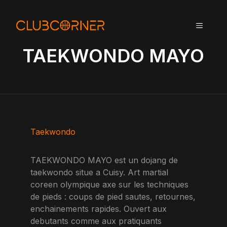
A
l
MENU
l
e
TAEKWONDO MAYO
r
a
u
c
o
n
t
Taekwondo
e
n
TAEKWONDO MAYO est un dojang de
u
taekwondo situe a Cuisy. Art martial
coreen olympique axe sur les techniques
de pieds : coups de pied sautes, retournes,
enchainements rapides. Ouvert aux
debutants comme aux pratiquants