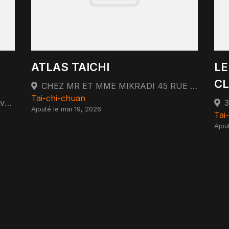
ATLAS TAICHI
LE
C
CHEZ MR ET MME MIKRADI 45 RUE DES SAULES 75018 PARIS 75018 Paris
Tai-chi-chuan
Rue du Général de Gaulle 95430 Auvers-sur-Oise
3
Ajouté le mai 19, 2026
Tai
Ajou