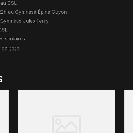
 au CSL
-22h au Gymnase Épine Guyon
 Gymnase Jules Ferry
CSL
s scolaires
1-07-2026.
s