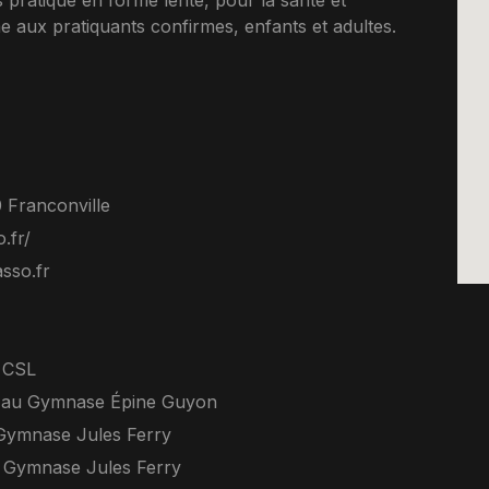
s pratique en forme lente, pour la sante et
e aux pratiquants confirmes, enfants et adultes.
0 Franconville
.fr/
asso.fr
 CSL
h au Gymnase Épine Guyon
Gymnase Jules Ferry
u Gymnase Jules Ferry