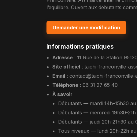
Franconville. Art martial interne chinoi
l’equilibre. Ouvert aux debutants comm
Demander une modification
Informations pratiques
Adresse
:
11 Rue de la Station 9513
Site officiel
:
taichi-franconville-asso
Email
:
contact@taichi-franconville-
Téléphone
: 06 31 27 65 40
À savoir
Débutants — mardi 14h-15h30 au
Débutants — mercredi 19h30-21
Débutants — jeudi 20h-21h30 au 
Tous niveaux — lundi 20h-22h a