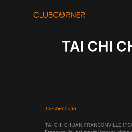
Aller
au
contenu
TAI CHI 
Tai-chi-chuan
TAI CHI CHUAN FRANCONVILLE (TCCF) 