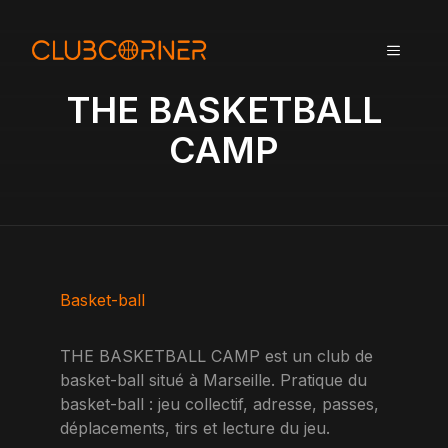
A
l
MENU
l
e
THE BASKETBALL
r
a
CAMP
u
c
o
n
t
e
n
Basket-ball
u
THE BASKETBALL CAMP est un club de
basket-ball situé à Marseille. Pratique du
basket-ball : jeu collectif, adresse, passes,
déplacements, tirs et lecture du jeu.