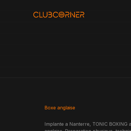
Aller
au
contenu
Boxe anglaise
Implante a Nanterre, TONIC BOXING ac