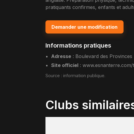
anglaise. Preparation physique, techn
pratiquants confirmes, enfants et adult
Demander une modification
Informations pratiques
Adresse
:
Boulevard des Provinces
Site officiel
:
www.esnanterre.com/t
Source :
information publique
.
Clubs similaire