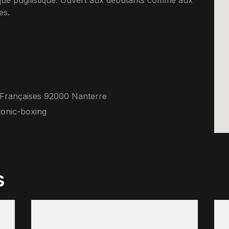
ique pugilistique. Ouvert aux debutants comme aux
es.
 Françaises 92000 Nanterre
onic-boxing
s