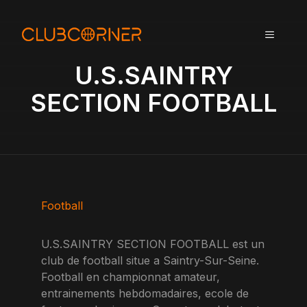
A
l
MENU
l
e
U.S.SAINTRY
r
a
SECTION FOOTBALL
u
c
o
n
t
e
n
Football
u
U.S.SAINTRY SECTION FOOTBALL est un
club de football situe a Saintry-Sur-Seine.
Football en championnat amateur,
entrainements hebdomadaires, ecole de