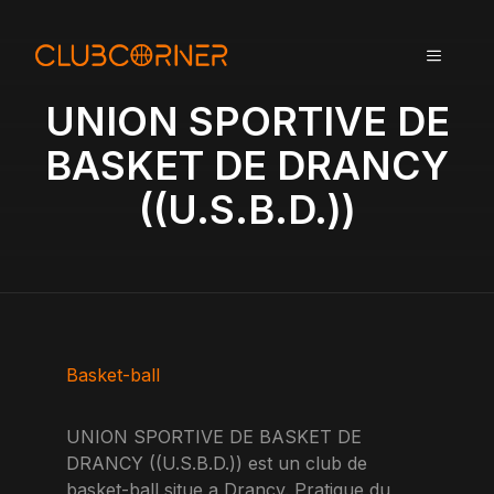
A
l
MENU
l
e
UNION SPORTIVE DE
r
a
BASKET DE DRANCY
u
((U.S.B.D.))
c
o
n
t
e
n
u
Basket-ball
UNION SPORTIVE DE BASKET DE
DRANCY ((U.S.B.D.)) est un club de
basket-ball situe a Drancy. Pratique du