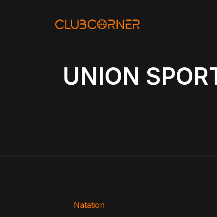
Aller
au
contenu
UNION SPORT
Natation