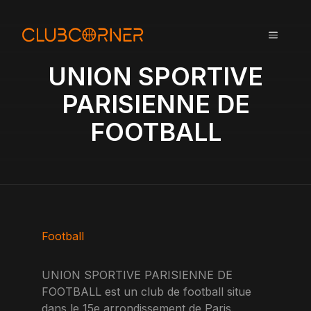
A
l
MENU
l
e
UNION SPORTIVE
r
a
PARISIENNE DE
u
FOOTBALL
c
o
n
t
e
n
u
Football
UNION SPORTIVE PARISIENNE DE
FOOTBALL est un club de football situe
dans le 15e arrondissement de Paris.