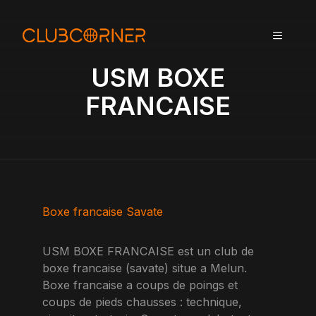
A
l
MENU
l
e
USM BOXE
r
a
FRANCAISE
u
c
o
n
t
e
n
Boxe francaise Savate
u
USM BOXE FRANCAISE est un club de
boxe francaise (savate) situe a Melun.
Boxe francaise a coups de poings et
coups de pieds chausses : technique,