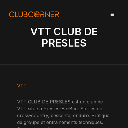
A
l
MENU
l
e
VTT CLUB DE
r
a
PRESLES
u
c
o
n
t
e
n
VTT
u
VTT CLUB DE PRESLES est un club de
VTT situe a Presles-En-Brie. Sorties en
cross-country, descente, enduro. Pratique
de groupe et entrainements techniques.