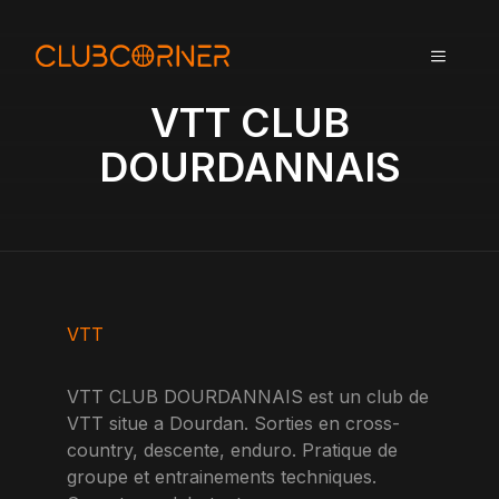
A
l
MENU
l
e
VTT CLUB
r
a
DOURDANNAIS
u
c
o
n
t
e
n
VTT
u
VTT CLUB DOURDANNAIS est un club de
VTT situe a Dourdan. Sorties en cross-
country, descente, enduro. Pratique de
groupe et entrainements techniques.