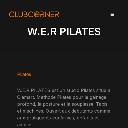
A
l
MENU
l
e
W.E.R PILATES
r
a
u
c
o
n
t
Pilates
e
n
W.E.R PILATES est un studio Pilates situe a
u
Clamart. Methode Pilates pour le gainage
profond, la posture et la souplesse. Tapis
et machines. Ouvert aux debutants comme
aux pratiquants confirmes, enfants et
adultes.