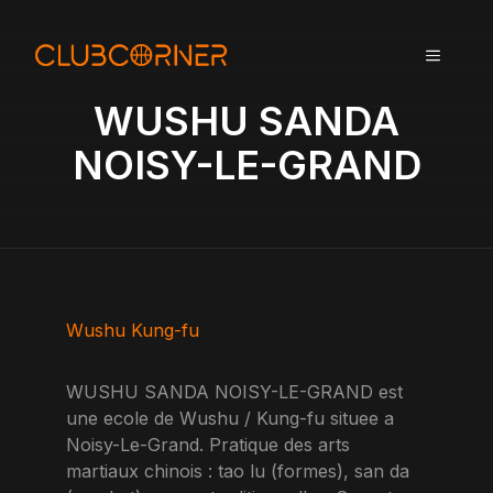
A
l
MENU
l
e
WUSHU SANDA
r
a
NOISY-LE-GRAND
u
c
o
n
t
e
n
Wushu Kung-fu
u
WUSHU SANDA NOISY-LE-GRAND est
une ecole de Wushu / Kung-fu situee a
Noisy-Le-Grand. Pratique des arts
martiaux chinois : tao lu (formes), san da