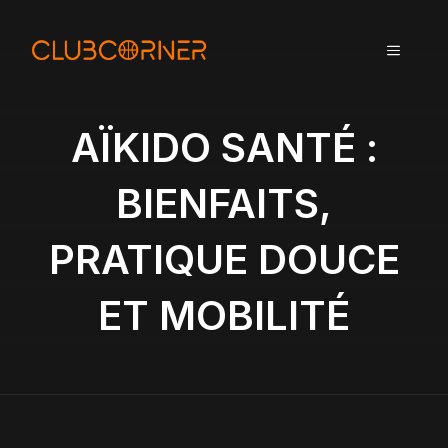
A
l
MENU
l
e
r
a
AÏKIDO SANTÉ :
u
c
BIENFAITS,
o
n
PRATIQUE DOUCE
t
e
n
ET MOBILITÉ
u