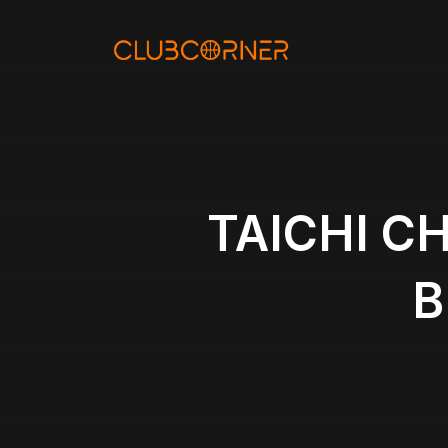
Aller
au
contenu
TAICHI CH
B