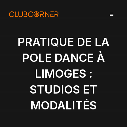
A
l
MENU
l
e
r
a
PRATIQUE DE LA
u
c
POLE DANCE À
o
n
LIMOGES :
t
e
n
STUDIOS ET
u
MODALITÉS