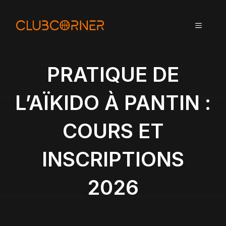
A
l
MENU
l
e
r
a
PRATIQUE DE
u
c
L’AÏKIDO À PANTIN :
o
n
COURS ET
t
e
n
INSCRIPTIONS
u
2026