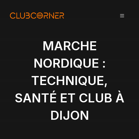
A
l
MENU
l
e
r
a
MARCHE
u
c
NORDIQUE :
o
n
TECHNIQUE,
t
e
n
SANTÉ ET CLUB À
u
DIJON