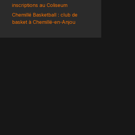
inscriptions au Coliseum
Chemillé Basketball : club de
basket à Chemillé-en-Anjou