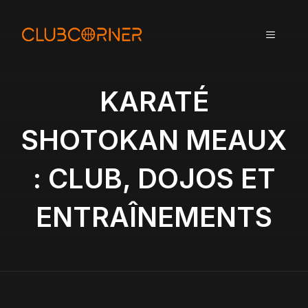
A
l
MENU
l
e
r
a
KARATÉ
u
c
SHOTOKAN MEAUX
o
n
: CLUB, DOJOS ET
t
e
n
ENTRAÎNEMENTS
u