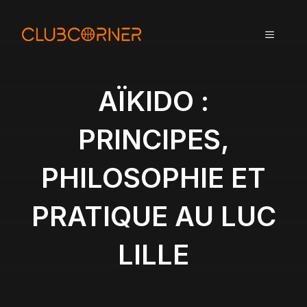
A
l
MENU
l
e
r
a
AÏKIDO :
u
c
PRINCIPES,
o
n
PHILOSOPHIE ET
t
e
n
PRATIQUE AU LUC
u
LILLE