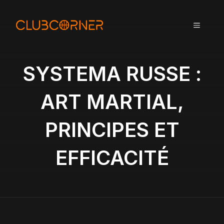
A
l
MENU
l
e
r
a
SYSTEMA RUSSE :
u
c
ART MARTIAL,
o
n
PRINCIPES ET
t
e
n
EFFICACITÉ
u