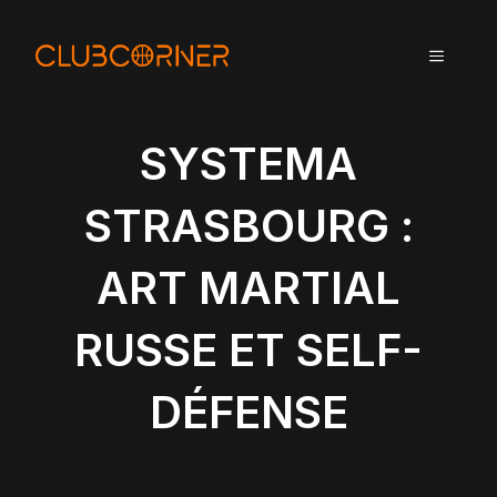
A
l
MENU
l
e
r
a
SYSTEMA
u
c
STRASBOURG :
o
n
ART MARTIAL
t
e
n
RUSSE ET SELF-
u
DÉFENSE