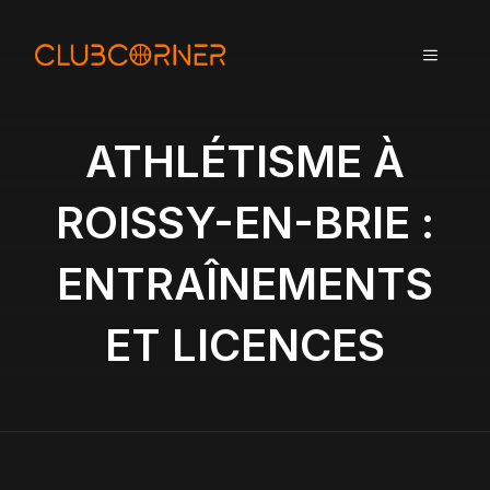
A
l
MENU
l
e
r
a
ATHLÉTISME À
u
c
ROISSY-EN-BRIE :
o
n
ENTRAÎNEMENTS
t
e
n
ET LICENCES
u