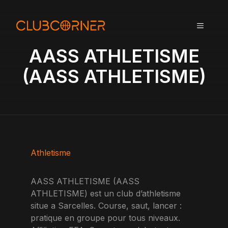
A
l
MENU
l
e
AASS ATHLETISME
r
a
(AASS ATHLETISME)
u
c
o
n
t
e
n
Athletisme
u
AASS ATHLETISME (AASS
ATHLETISME) est un club d’athletisme
situe a Sarcelles. Course, saut, lancer :
pratique en groupe pour tous niveaux.