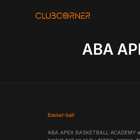
Aller
au
contenu
ABA AP
Basket-ball
ABA APEX BASKETBALL ACADEMY est un