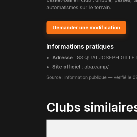
basket-ball en club : dribble, passes, ti
automatismes sur le terrain.
Demander une modification
Informations pratiques
Adresse
:
83 QUAI JOSEPH GILLE
Site officiel
:
aba.camp/
Source :
information publique
— vérifié le 
Clubs similaire