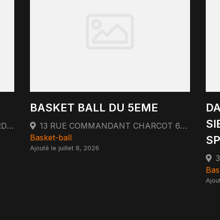
BASKET BALL DU 5EME
DA
SI
HALLE DES SPORTS 91 BOULEVARD MARIUS VIVIER-MERLE 69003 LYON
13 RUE COMMANDANT CHARCOT 69005 LYON
Basket-ball
SP
Ajouté le juillet 8, 2026
Bas
Ajout