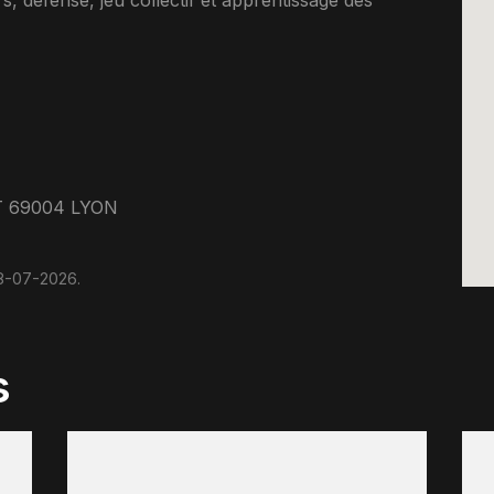
rs, défense, jeu collectif et apprentissage des
T 69004 LYON
08-07-2026.
s