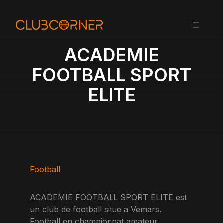
A
l
MENU
l
e
ACADEMIE
r
a
FOOTBALL SPORT
u
ELITE
c
o
n
t
e
n
u
Football
ACADEMIE FOOTBALL SPORT ELITE est
un club de football situe a Vemars.
Football en championnat amateur,