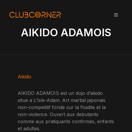
A
l
MENU
l
e
AIKIDO ADAMOIS
r
a
u
c
o
n
t
Aikido
e
n
AIKIDO ADAMOIS est un dojo d’aikido
u
situe a L’Isle-Adam. Art martial japonais
non-competitif fonde sur la fluidite et la
non-violence. Ouvert aux debutants
comme aux pratiquants confirmes, enfants
et adultes.