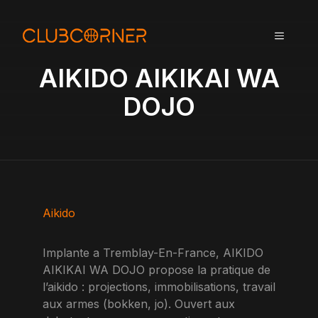
A
l
MENU
l
e
AIKIDO AIKIKAI WA
r
a
DOJO
u
c
o
n
t
e
n
Aikido
u
Implante a Tremblay-En-France, AIKIDO
AIKIKAI WA DOJO propose la pratique de
l’aikido : projections, immobilisations, travail
aux armes (bokken, jo). Ouvert aux