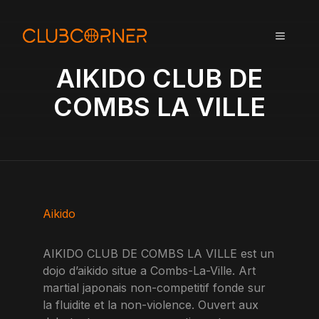
A
l
MENU
l
e
AIKIDO CLUB DE
r
a
COMBS LA VILLE
u
c
o
n
t
e
n
Aikido
u
AIKIDO CLUB DE COMBS LA VILLE est un
dojo d’aikido situe a Combs-La-Ville. Art
martial japonais non-competitif fonde sur
la fluidite et la non-violence. Ouvert aux