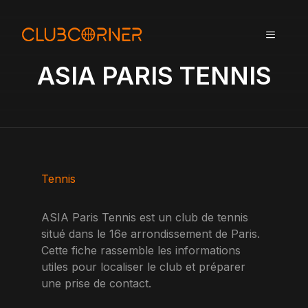
A
l
MENU
l
e
ASIA PARIS TENNIS
r
a
u
c
o
n
t
Tennis
e
n
ASIA Paris Tennis est un club de tennis
u
situé dans le 16e arrondissement de Paris.
Cette fiche rassemble les informations
utiles pour localiser le club et préparer
une prise de contact.