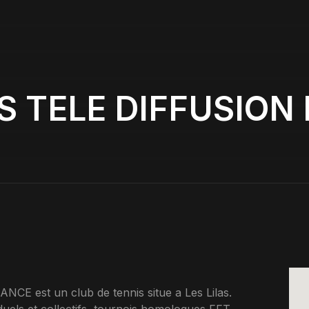
S TELE DIFFUSION
 est un club de tennis situe a Les Lilas.