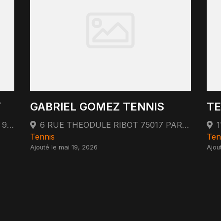
Y
GABRIEL GOMEZ TENNIS
TE
3 Chemin du Carrefour Saint-Martin 95410 Groslay
6 RUE THEODULE RIBOT 75017 PARIS 75017 Paris
Tennis
Ten
Ajouté le mai 19, 2026
Ajou