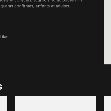
duels et collectifs, tournois homologues FFT.
uants confirmes, enfants et adultes.
Lilas
s