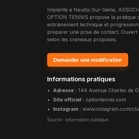
Implante a Neuilly-Sur-Seine, AS
OPTION TENNIS propose la pratique du 
entrainement technique et progression re
preparer une prise de contact. Ouver
selon les creneaux proposes.
Demander une modification
Informations pratiques
Adresse
:
144 Avenue Charles de Ga
Site officiel
:
optiontennis.com
Instagram
:
www.instagram.com/club
Source :
information publique
.