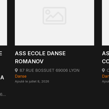
E
ASS ECOLE DANSE
AS
ROMANOV
C
87 RUE BOSSUET 69006 LYON
Danse
Dan
 A
Ajouté le juillet 8, 2026
Ajout
42 RUE AUDIBERT ET LAVIROTTE 69008 LYON