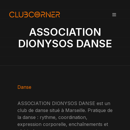
A
l
MENU
l
e
ASSOCIATION
r
a
DIONYSOS DANSE
u
c
o
n
t
e
n
Danse
u
ASSOCIATION DIONYSOS DANSE est un
club de danse situé à Marseille. Pratique de
la danse : rythme, coordination,
expression corporelle, enchaînements et