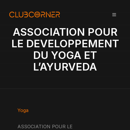
A
l
MENU
l
e
ASSOCIATION POUR
r
a
LE DEVELOPPEMENT
u
DU YOGA ET
c
o
L’AYURVEDA
n
t
e
n
u
Yoga
ASSOCIATION POUR LE