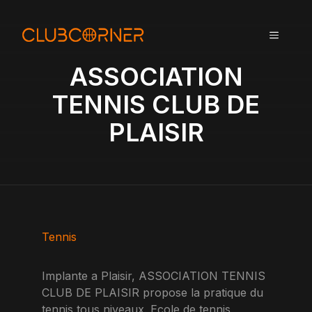
A
l
MENU
l
e
ASSOCIATION
r
a
TENNIS CLUB DE
u
PLAISIR
c
o
n
t
e
n
u
Tennis
Implante a Plaisir, ASSOCIATION TENNIS
CLUB DE PLAISIR propose la pratique du
tennis tous niveaux. Ecole de tennis,