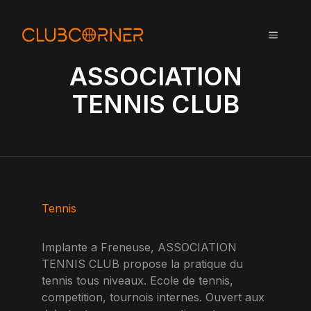
A
l
MENU
l
e
ASSOCIATION
r
a
TENNIS CLUB
u
c
o
n
t
e
n
Tennis
u
Implante a Freneuse, ASSOCIATION
TENNIS CLUB propose la pratique du
tennis tous niveaux. Ecole de tennis,
competition, tournois internes. Ouvert aux