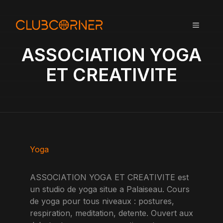
A
l
MENU
l
e
ASSOCIATION YOGA
r
a
ET CREATIVITE
u
c
o
n
t
e
n
Yoga
u
ASSOCIATION YOGA ET CREATIVITE est
un studio de yoga situe a Palaiseau. Cours
de yoga pour tous niveaux : postures,
respiration, meditation, detente. Ouvert aux