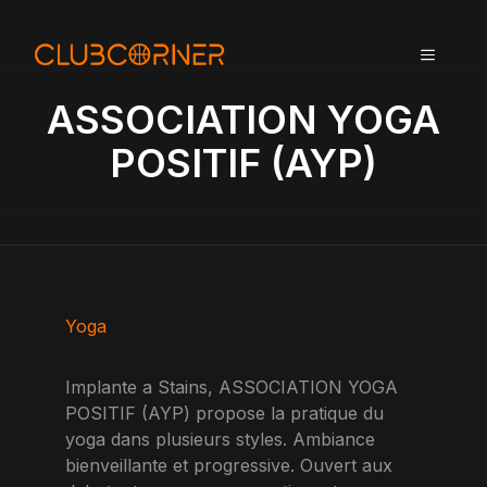
A
l
MENU
l
e
ASSOCIATION YOGA
r
a
POSITIF (AYP)
u
c
o
n
t
e
n
Yoga
u
Implante a Stains, ASSOCIATION YOGA
POSITIF (AYP) propose la pratique du
yoga dans plusieurs styles. Ambiance
bienveillante et progressive. Ouvert aux