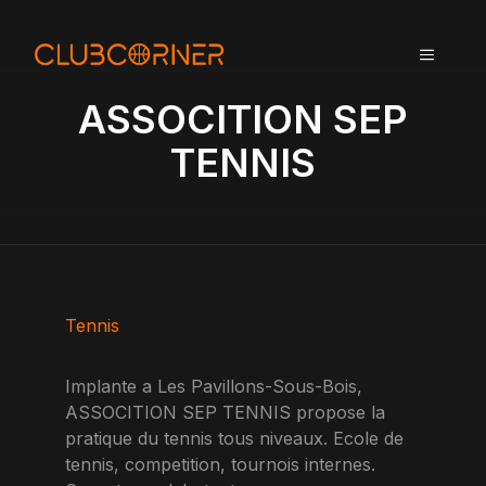
A
l
MENU
l
e
ASSOCITION SEP
r
a
TENNIS
u
c
o
n
t
e
n
Tennis
u
Implante a Les Pavillons-Sous-Bois,
ASSOCITION SEP TENNIS propose la
pratique du tennis tous niveaux. Ecole de
tennis, competition, tournois internes.