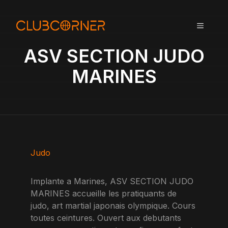
A
l
MENU
l
e
ASV SECTION JUDO
r
a
MARINES
u
c
o
n
t
e
n
Judo
u
Implante a Marines, ASV SECTION JUDO
MARINES accueille les pratiquants de
judo, art martial japonais olympique. Cours
toutes ceintures. Ouvert aux debutants