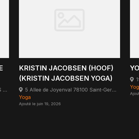
E
KRISTIN JACOBSEN (HOOF)
Y
(KRISTIN JACOBSEN YOGA)
Yog
24 RUE D'HAUTPOUL 75019 PARIS 75019 Paris
5 Allee de Joyenval 78100 Saint-Germain-en-Laye
Ajou
Yoga
Ajouté le juin 19, 2026