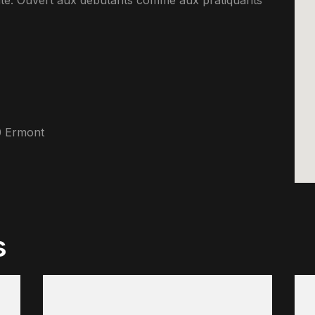
ente. Ouvert aux debutants comme aux pratiquants
0 Ermont
s