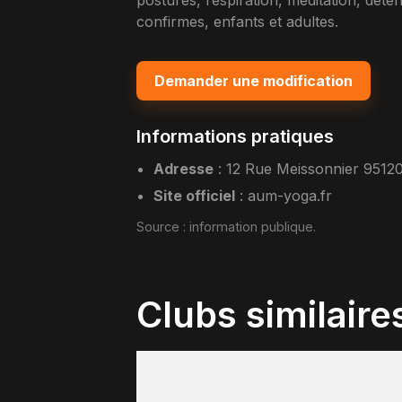
postures, respiration, meditation, det
confirmes, enfants et adultes.
Demander une modification
Informations pratiques
Adresse
:
12 Rue Meissonnier 9512
Site officiel
:
aum-yoga.fr
Source :
information publique
.
Clubs similaire