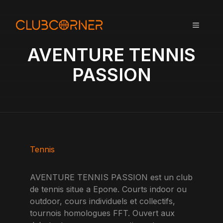
A
l
MENU
l
e
AVENTURE TENNIS
r
a
PASSION
u
c
o
n
t
e
n
Tennis
u
AVENTURE TENNIS PASSION est un club
de tennis situe a Epone. Courts indoor ou
outdoor, cours individuels et collectifs,
tournois homologues FFT. Ouvert aux