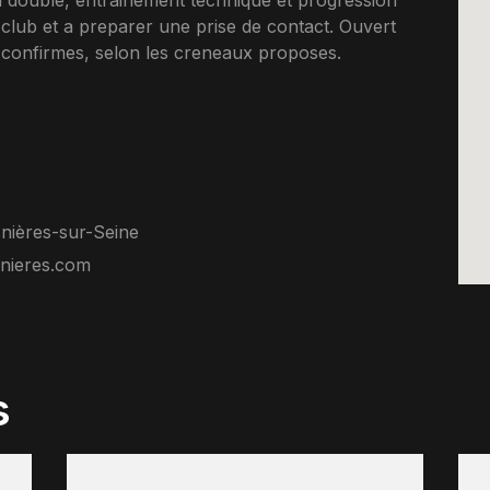
en double, entrainement technique et progression
le club et a preparer une prise de contact. Ouvert
confirmes, selon les creneaux proposes.
nières-sur-Seine
nieres.com
s