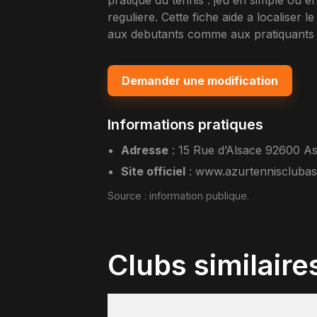
pratique du tennis : jeu en simple ou 
reguliere. Cette fiche aide a localiser 
aux debutants comme aux pratiquants 
Demander une modification
Informations pratiques
Adresse
:
15 Rue d’Alsace 92600 As
Site officiel
:
www.azurtennisclubas
Source :
information publique
.
Clubs similaire