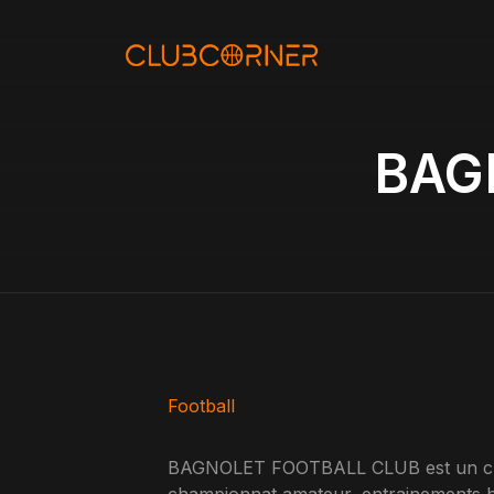
Aller
au
contenu
BAG
Football
BAGNOLET FOOTBALL CLUB est un club 