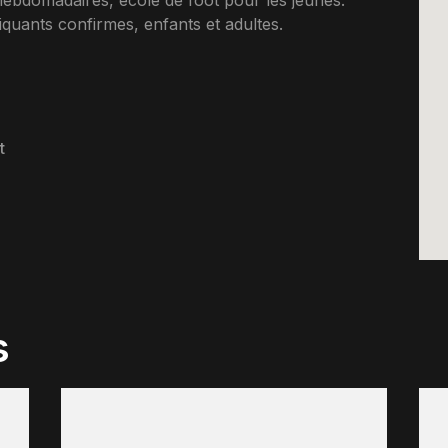
ebdomadaires, ecole de foot pour les jeunes.
uants confirmes, enfants et adultes.
t
s