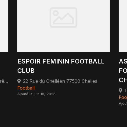
ESPOIR FEMININ FOOTBALL
AS
CLUB
FO
CH
Gare Sarcelles-Saint-Brice-Sous-Forêt 95350 Saint-Brice-sous-Forêt
22 Rue du Chelléen 77500 Chelles
Football
1
Ajouté le juin 18, 2026
Foo
Ajout