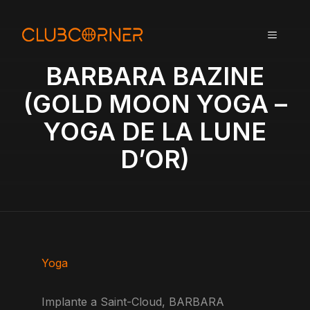
A
l
MENU
l
e
BARBARA BAZINE
r
a
(GOLD MOON YOGA –
u
YOGA DE LA LUNE
c
o
D’OR)
n
t
e
n
u
Yoga
Implante a Saint-Cloud, BARBARA