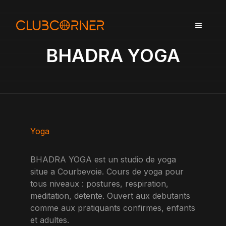
A
l
MENU
l
e
BHADRA YOGA
r
a
u
c
o
n
t
Yoga
e
n
BHADRA YOGA est un studio de yoga
u
situe a Courbevoie. Cours de yoga pour
tous niveaux : postures, respiration,
meditation, detente. Ouvert aux debutants
comme aux pratiquants confirmes, enfants
et adultes.